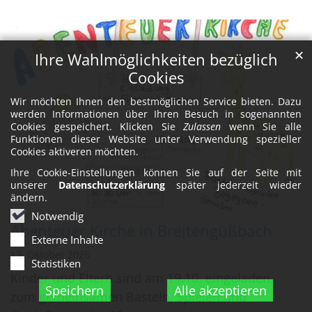
✕
Ihre Wahlmöglichkeiten bezüglich
Cookies
Wir möchten Ihnen den bestmöglichen Service bieten. Dazu
werden Informationen über Ihren Besuch in sogenannten
Cookies gespeichert. Klicken Sie
Zulassen
wenn Sie alle
Funktionen dieser Website unter Verwendung spezieller
Cookies aktiveren möchten.
Ihre Cookie-Einstellungen können Sie auf der Seite mit
unserer
Datenschutzerklärung
später jederzeit wieder
ändern.
Notwendig
Abenteuer Kirche in Breitengüßbach
Externe Inhalte
13. Oktober 2025
Statistiken
Kinder und Eltern sind am 19.10. eingeladen,
Speichern
Alle akzeptieren
zum gemeinsamen Basteln, Spielen und