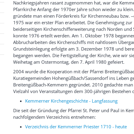
Nachkriegsjahren rasant zugenommen hat, war die Kemm
Pfarrkirche Anfang der 1970er Jahre schon wieder zu klein
gründete man einen Förderkreis für Kirchenneubau bzw. –
1975 war ein erster Plan erarbeitet. Die Genehmigung zur
beiderseitigen Kirchenschifferweiterung nach Norden und
konnte 1976 erteilt werden. Am 1. Oktober 1978 beganne
Abbrucharbeiten des Kirchenschiffs mit nahtlosem Übergan
Grundsteinlegung erfolgte am 3. Dezember 1978 und bereit
begangen werden. Die Fertigstellung der Kirche, wie wir s
Weihetag am Ostermontag, den 7. April 1980 gefeiert.
2004 wurde die Kooperation mit der Pfarrei Breitengüßba
Kuratiegemeinden Hohengüßbach/Sassendorf ins Leben ge
Breitengüßbach-Kemmern gegründet. 2010 gedachte man 
Vielzahl von Veranstaltungen dem 300-jährigen Bestehen d
Kemmerner Kirchengeschichte - Langfassung
Die seit der Gründung der Pfarrei St. Peter und Paul in K
nachfolgendem Verzeichnis entnehmen:
Verzeichnis der Kemmerner Priester 1710 - heute