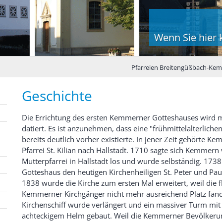
Wenn Sie hier k
Pfarreien Breitengüßbach-Ke
Geschichte
Die Errichtung des ersten Kemmerner Gotteshauses wird 
datiert. Es ist anzunehmen, dass eine "frühmittelalterliche
bereits deutlich vorher existierte. In jener Zeit gehörte K
Pfarrei St. Kilian nach Hallstadt. 1710 sagte sich Kemmern
Mutterpfarrei in Hallstadt los und wurde selbständig. 173
Gotteshaus den heutigen Kirchenheiligen St. Peter und Pau
1838 wurde die Kirche zum ersten Mal erweitert, weil die f
Kemmerner Kirchgänger nicht mehr ausreichend Platz fan
Kirchenschiff wurde verlängert und ein massiver Turm mit
achteckigem Helm gebaut. Weil die Kemmerner Bevölkeru