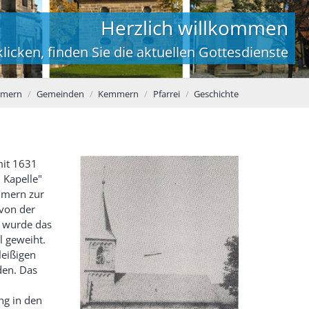
Herzlich willkommen
licken, finden Sie die aktuellen Gottesdienste
mmern
Gemeinden
Kemmern
Pfarrei
Geschichte
mit 1631
n Kapelle"
emmern zur
 von der
8 wurde das
l geweiht.
leißigen
den. Das
ng in den