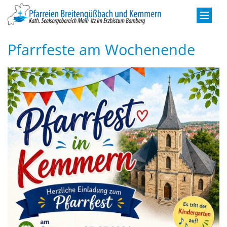
Zum Inhalt springen
Pfarrfeste am Wochenende