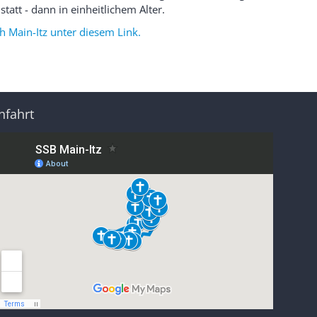
att - dann in einheitlichem Alter.
h Main-Itz unter diesem Link.
nfahrt