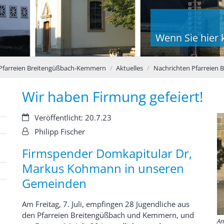
Wenn Sie hier k
Pfarreien Breitengüßbach-Kemmern
Aktuelles
Nachrichten Pfarreien
Wir haben Firmung gefeiert!
Datum:
Veröffentlicht: 20.7.23
Von:
Philipp Fischer
Firmspender Domkapitular Dr,
Markus Kohmann in unseren
Gemeinden
Am Freitag, 7. Juli, empfingen 28 Jugendliche aus
den Pfarreien Breitengüßbach und Kemmern, und
Am