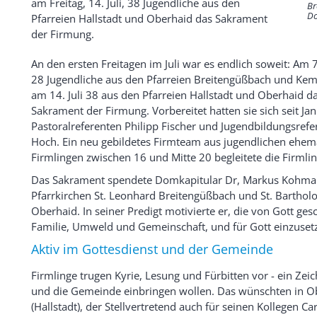
am Freitag, 14. Juli, 38 Jugendliche aus den
Br
Do
Pfarreien Hallstadt und Oberhaid das Sakrament
der Firmung.
An den ersten Freitagen im Juli war es endlich soweit: Am
28 Jugendliche aus den Pfarreien Breitengüßbach und Ke
am 14. Juli 38 aus den Pfarreien Hallstadt und Oberhaid d
Sakrament der Firmung. Vorbereitet hatten sie sich seit Ja
Pastoralreferenten Philipp Fischer und Jugendbildungsrefe
Hoch. Ein neu gebildetes Firmteam aus jugendlichen ehem
Firmlingen zwischen 16 und Mitte 20 begleitete die Firmlin
Das Sakrament spendete Domkapitular Dr, Markus Kohma
Pfarrkirchen St. Leonhard Breitengüßbach und St. Bartho
Oberhaid. In seiner Predigt motivierte er, die von Gott ge
Familie, Umweld und Gemeinschaft, und für Gott einzuset
Aktiv im Gottesdienst und der Gemeinde
Firmlinge trugen Kyrie, Lesung und Fürbitten vor - ein Zeic
und die Gemeinde einbringen wollen. Das wünschten in O
(Hallstadt), der Stellvertretend auch für seinen Kollegen Car