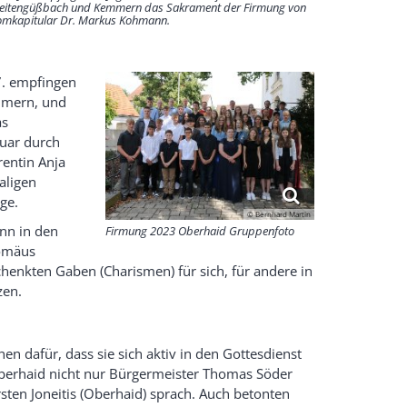
eitengüßbach und Kemmern das Sakrament der Firmung von
mkapitular Dr. Markus Kohmann.
 7. empfingen
mmern, und
as
nuar durch
rentin Anja
aligen
ge.
© Bernhard Martin
nn in den
Firmung 2023 Oberhaid Gruppenfoto
lomäus
schenkten Gaben (Charismen) für sich, für andere in
zen.
hen dafür, dass sie sich aktiv in den Gottesdienst
berhaid nicht nur Bürgermeister Thomas Söder
sten Joneitis
(Oberhaid) sprach.
Auch betonten