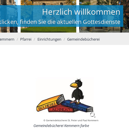
Herzlich willkommen
licken, finden Sie die aktuellen Gottesdienste
emmern
Pfarrei
Einrichtungen
Gemeindebücherei
© Gemeindebücherei St. Peter und Paul Kemmern
Gemeindebücherei Kemmern farbe